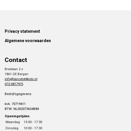
Footer
Privacy statement
Algemene voorwaarden
Contact
Breelaan 2 c
1861 GE Bergen
info@lancelot4kids.nl
072-5817975
Bedrijfsgegevens
kvk. 70719411
BTW: NL002073654B84
Openingstijden
Maandag
13:00 - 17:30
Dinsdag
10:00 - 17:30