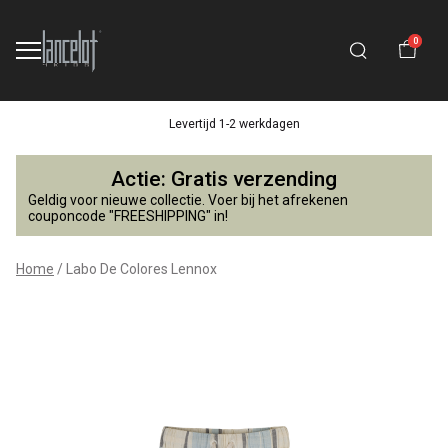
0
Levertijd 1-2 werkdagen
Labo
Actie: Gratis verzending
De
Geldig voor nieuwe collectie. Voer bij het afrekenen
couponcode "FREESHIPPING" in!
Colores
Home
Labo De Colores Lennox
Lennox
-
Lancelot
4