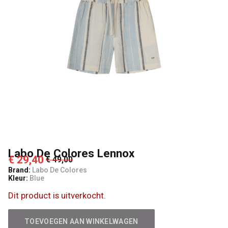
Kids
Labo De Colores Lennox
€ 29,40
€ 49,00
Brand:
Labo De Colores
Kleur:
Blue
Dit product is uitverkocht.
TOEVOEGEN AAN WINKELWAGEN