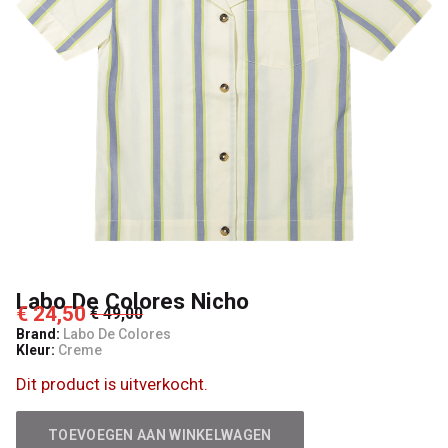
Kids
Labo De Colores Nicho
€ 24,50
€ 49,00
Brand:
Labo De Colores
Kleur:
Creme
Dit product is uitverkocht.
TOEVOEGEN AAN WINKELWAGEN