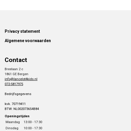
Footer
Privacy statement
Algemene voorwaarden
Contact
Breelaan 2 c
1861 GE Bergen
info@lancelot4kids.nl
072-5817975
Bedrijfsgegevens
kvk. 70719411
BTW: NL002073654B84
Openingstijden
Maandag
13:00 - 17:30
Dinsdag
10:00 - 17:30