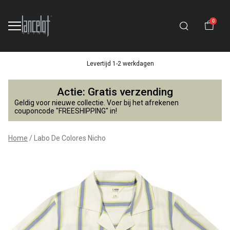
0
Levertijd 1-2 werkdagen
Labo
Actie: Gratis verzending
De
Geldig voor nieuwe collectie. Voer bij het afrekenen
couponcode "FREESHIPPING" in!
Colores
Home
Labo De Colores Nicho
Nicho
-
Lancelot
4