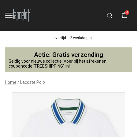
0
Levertijd 1-2 werkdagen
Lacoste
Actie: Gratis verzending
Polo
Geldig voor nieuwe collectie. Voer bij het afrekenen
couponcode "FREESHIPPING" in!
-
Home
Lacoste Polo
Lancelot
4
Kids