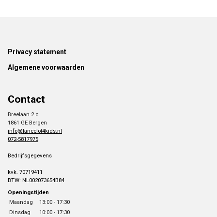
Footer
Privacy statement
Algemene voorwaarden
Contact
Breelaan 2 c
1861 GE Bergen
info@lancelot4kids.nl
072-5817975
Bedrijfsgegevens
kvk. 70719411
BTW: NL002073654B84
Openingstijden
Maandag
13:00 - 17:30
Dinsdag
10:00 - 17:30