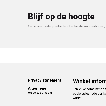
Blijf op de hoogte
Onze nieuwste producten, De beste aanbiedingen, 
Footer
Winkel infor
Privacy statement
Algemene
Een leuke combinatie di
voorwaarden
coole styles. Iedereen k
4kids!