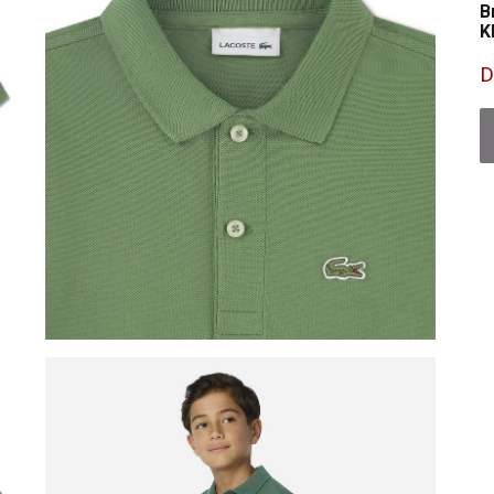
B
K
D