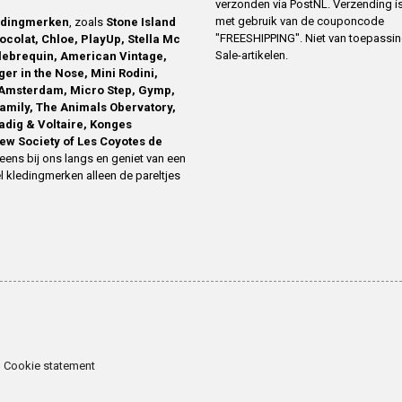
verzonden via PostNL. Verzending is
met gebruik van de couponcode
edingmerken
, zoals
Stone Island
"FREESHIPPING". Niet van toepassi
ocolat, Chloe, PlayUp, Stella Mc
Sale-artikelen.
ilebrequin, American Vintage,
ger in the Nose, Mini Rodini,
Amsterdam, Micro Step, Gymp,
family, The Animals Obervatory,
Zadig & Voltaire, Konges
ew Society of Les Coyotes de
eens bij ons langs en geniet van een
l kledingmerken alleen de pareltjes
Cookie statement