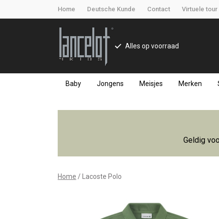
Home
Deutsche Kunde
Contact
Virtuele tour
Alles op voorraad
Baby
Jongens
Meisjes
Merken
Lacoste
Polo
Geldig voo
-
Lancelot
Home
Lacoste Polo
4