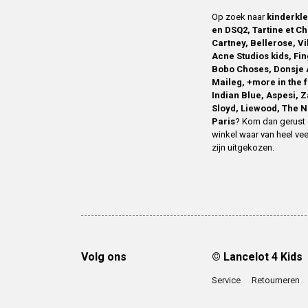
Op zoek naar
kinderkl
en DSQ2, Tartine et Ch
Cartney, Bellerose, V
Acne Studios kids, Fin
Bobo Choses, Donsje 
Maileg, +more in the 
Indian Blue, Aspesi, 
Sloyd, Liewood, The N
Paris
? Kom dan gerust 
winkel waar van heel vee
zijn uitgekozen.
Volg ons
© Lancelot 4 Kids
Service
Retourneren