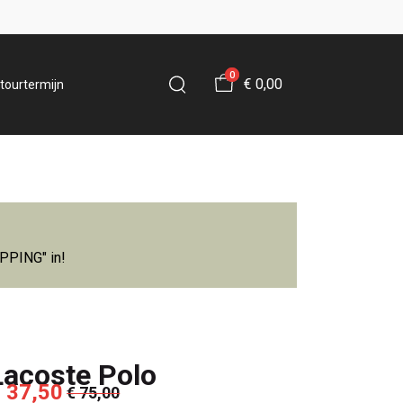
0
€ 0,00
tourtermijn
IPPING" in!
Lacoste Polo
 37,50
€ 75,00