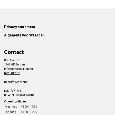
Footer
Privacy statement
Algemene voorwaarden
Contact
Breelaan 2 c
1861 GE Bergen
info@lancelot4kids.nl
072-5817975
Bedrijfsgegevens
kvk. 70719411
BTW: NL002073654B84
Openingstijden
Maandag
13:00 - 17:30
Dinsdag
10:00 - 17:30