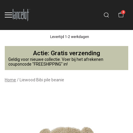
0
Levertijd 1-2 werkdagen
Liewood
Actie: Gratis verzending
Bibi
Geldig voor nieuwe collectie. Voer bij het afrekenen
couponcode "FREESHIPPING" in!
pile
Home
Liewood Bibi pile beanie
beanie
-
Lancelot
4