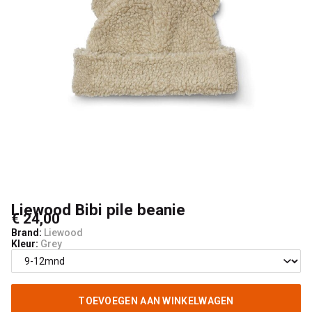
Kids
Liewood Bibi pile beanie
€ 24,00
Brand:
Liewood
Kleur:
Grey
TOEVOEGEN AAN WINKELWAGEN