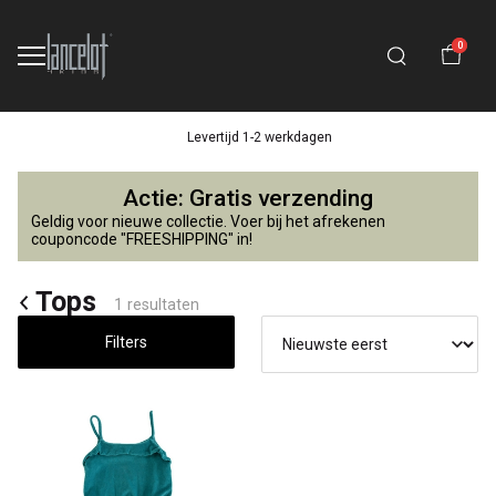
0
Levertijd 1-2 werkdagen
Tops
Actie: Gratis verzending
-
Geldig voor nieuwe collectie. Voer bij het afrekenen
couponcode "FREESHIPPING" in!
Lancelot
Tops
1 resultaten
4
Filters
Kids