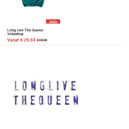
Sale
Long Live The Queen
Volanttop
Vanaf € 29,50
€ 59,00