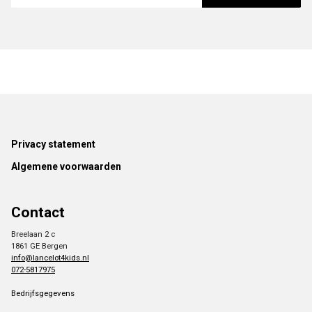
Footer
Privacy statement
Algemene voorwaarden
Contact
Breelaan 2 c
1861 GE Bergen
info@lancelot4kids.nl
072-5817975
Bedrijfsgegevens