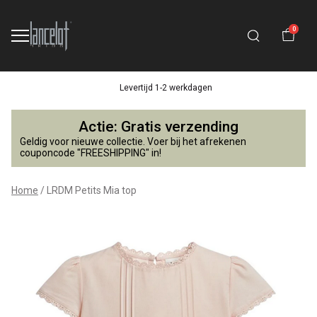
0
Levertijd 1-2 werkdagen
LRDM
Actie: Gratis verzending
Petits
Geldig voor nieuwe collectie. Voer bij het afrekenen
couponcode "FREESHIPPING" in!
Mia
Home
LRDM Petits Mia top
top
-
Lancelot
4