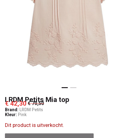
Kids
LRDM Petits Mia top
€ 42,30
€ 70,50
Brand:
LRDM Petits
Kleur:
Pink
Dit product is uitverkocht.