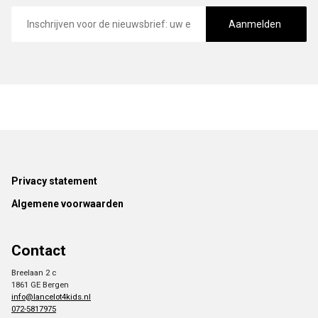
E-
mailadres
Aanmelden
Footer
Privacy statement
Algemene voorwaarden
Contact
Breelaan 2 c
1861 GE Bergen
info@lancelot4kids.nl
072-5817975