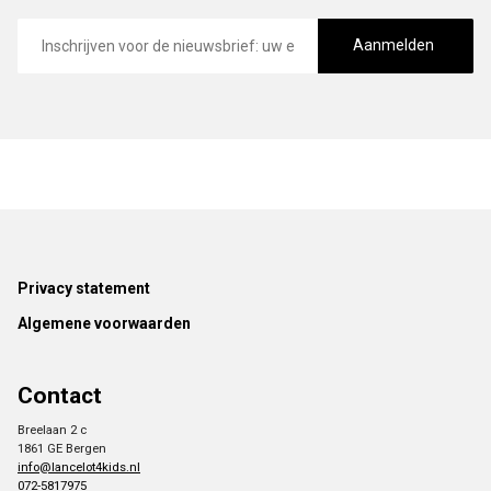
E-
mailadres
Aanmelden
Footer
Privacy statement
Algemene voorwaarden
Contact
Breelaan 2 c
1861 GE Bergen
info@lancelot4kids.nl
072-5817975