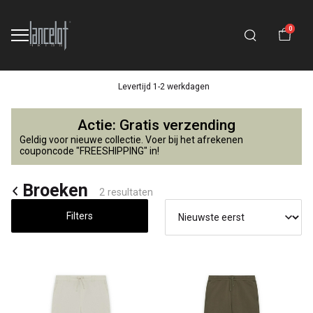
0
Levertijd 1-2 werkdagen
Broeken
Actie: Gratis verzending
-
Geldig voor nieuwe collectie. Voer bij het afrekenen
couponcode "FREESHIPPING" in!
Lancelot
Broeken
2 resultaten
4
Filters
Kids