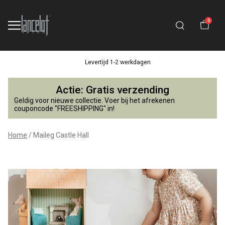
0
Levertijd 1-2 werkdagen
Maileg
Actie: Gratis verzending
Castle
Geldig voor nieuwe collectie. Voer bij het afrekenen
couponcode "FREESHIPPING" in!
Hall
Home
Maileg Castle Hall
-
Lancelot
4
Kids