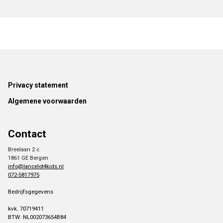
Footer
Privacy statement
Algemene voorwaarden
Contact
Breelaan 2 c
1861 GE Bergen
info@lancelot4kids.nl
072-5817975
Bedrijfsgegevens
kvk. 70719411
BTW: NL002073654B84