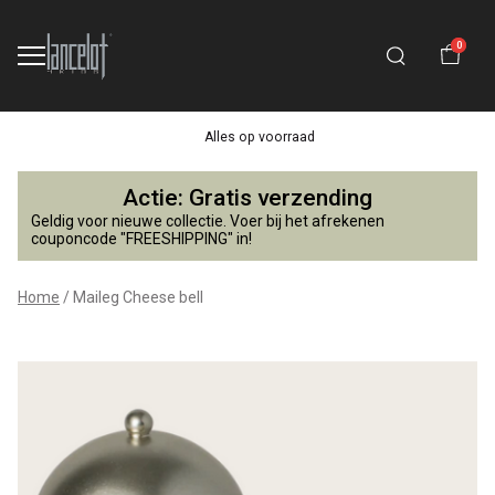
0
Alles op voorraad
Maileg
Actie: Gratis verzending
Cheese
Geldig voor nieuwe collectie. Voer bij het afrekenen
couponcode "FREESHIPPING" in!
bell
Home
Maileg Cheese bell
-
Lancelot
4
Kids