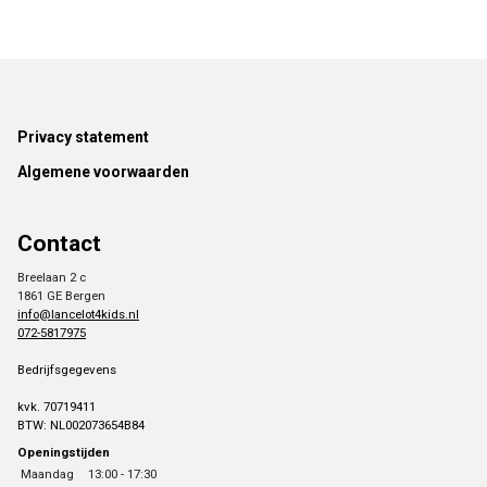
Footer
Privacy statement
Algemene voorwaarden
Contact
Breelaan 2 c
1861 GE Bergen
info@lancelot4kids.nl
072-5817975
Bedrijfsgegevens
kvk. 70719411
BTW: NL002073654B84
Openingstijden
Maandag
13:00 - 17:30