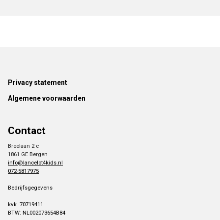
Footer
Privacy statement
Algemene voorwaarden
Contact
Breelaan 2 c
1861 GE Bergen
info@lancelot4kids.nl
072-5817975
Bedrijfsgegevens
kvk. 70719411
BTW: NL002073654B84