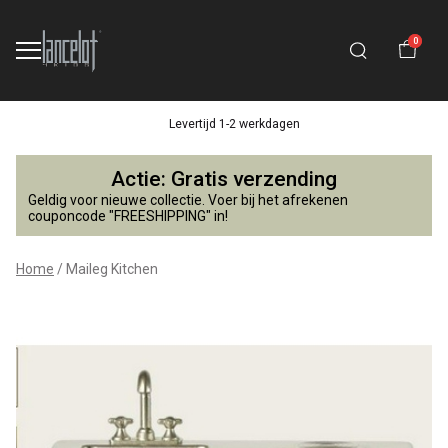
0
Levertijd 1-2 werkdagen
Maileg
Actie: Gratis verzending
Kitchen
Geldig voor nieuwe collectie. Voer bij het afrekenen
couponcode "FREESHIPPING" in!
-
Home
Maileg Kitchen
Lancelot
4
Kids