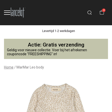
0
Levertijd 1-2 werkdagen
MarMar
Actie: Gratis verzending
Leo
Geldig voor nieuwe collectie. Voer bij het afrekenen
couponcode "FREESHIPPING" in!
body
Home
MarMar Leo body
-
Lancelot
4
Kids