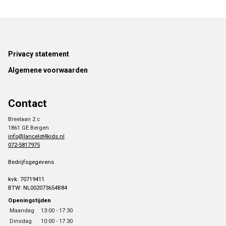
Footer
Privacy statement
Algemene voorwaarden
Contact
Breelaan 2 c
1861 GE Bergen
info@lancelot4kids.nl
072-5817975
Bedrijfsgegevens
kvk. 70719411
BTW: NL002073654B84
Openingstijden
Maandag
13:00 - 17:30
Dinsdag
10:00 - 17:30