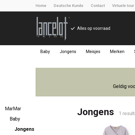
Home
Deutsche Kunde
Contact
Virtuele tour
Alles op voorraad
Baby
Jongens
Meisjes
Merken
Jongens
-
Geldig voo
Lancelot
4
MarMar
Jongens
1 resul
Kids
Baby
Jongens