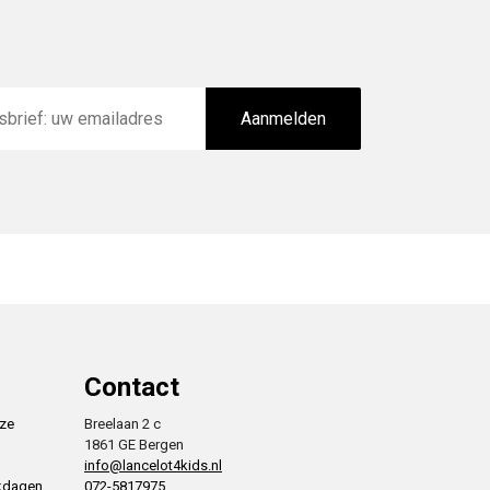
Aanmelden
Contact
nze
Breelaan 2 c
1861 GE Bergen
info@lancelot4kids.nl
rkdagen
072-5817975