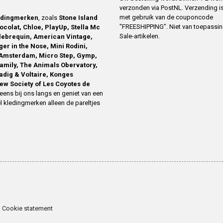
verzonden via PostNL. Verzending is
met gebruik van de couponcode
edingmerken
, zoals
Stone Island
"FREESHIPPING". Niet van toepassi
ocolat, Chloe, PlayUp, Stella Mc
Sale-artikelen.
ilebrequin, American Vintage,
ger in the Nose, Mini Rodini,
Amsterdam, Micro Step, Gymp,
family, The Animals Obervatory,
Zadig & Voltaire, Konges
ew Society of Les Coyotes de
eens bij ons langs en geniet van een
l kledingmerken alleen de pareltjes
Cookie statement