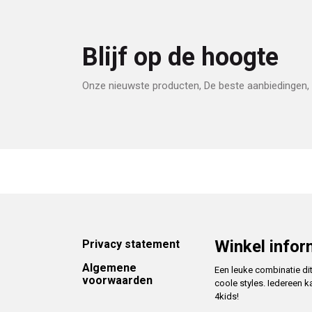
Blijf op de hoogte
Onze nieuwste producten, De beste aanbiedingen, 
Footer
Winkel infor
Privacy statement
Algemene
Een leuke combinatie di
voorwaarden
coole styles. Iedereen k
4kids!