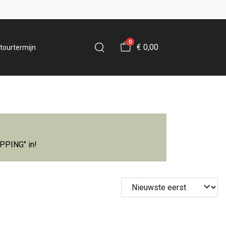
0
€ 0,00
tourtermijn
IPPING" in!