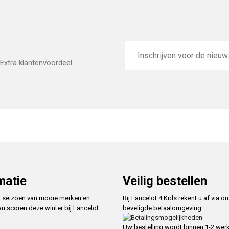
E-
mailadres
Extra klantenvoordeel
matie
Veilig bestellen
t seizoen van mooie merken en
Bij Lancelot 4 Kids rekent u af via o
an scoren deze winter bij Lancelot
beveligde betaalomgeving.
Uw bestelling wordt binnen 1-2 we