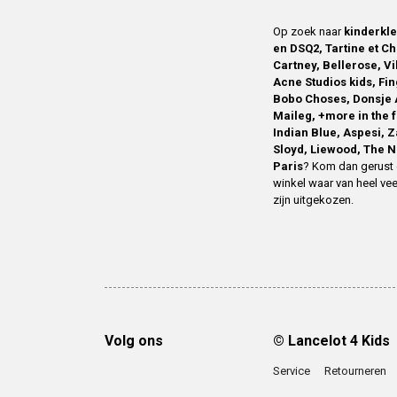
Op zoek naar
kinderkl
en DSQ2, Tartine et Ch
Cartney, Bellerose, V
Acne Studios kids, Fin
Bobo Choses, Donsje 
Maileg, +more in the 
Indian Blue, Aspesi, 
Sloyd, Liewood, The N
Paris
? Kom dan gerust 
winkel waar van heel vee
zijn uitgekozen.
Volg ons
© Lancelot 4 Kids
Service
Retourneren