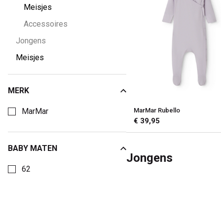
Meisjes
Accessoires
Jongens
Meisjes
MERK
Kies een Merk om op te filteren
MarMar
MarMar Rubello
€ 39,95
BABY MATEN
Jongens
Kies een Baby maten om op te filteren
62