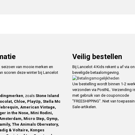
matie
Veilig bestellen
t seizoen van mooie merken en
Bij Lancelot 4 Kids rekent u af via o
an scoren deze winter bij Lancelot
beveligde betaalomgeving.
Uw bestelling wordt binnen 1-2 we
verzonden via PostNL. Verzending is
met gebruik van de couponcode
edingmerken
, zoals
Stone Island
"FREESHIPPING". Niet van toepassi
ocolat, Chloe, PlayUp, Stella Mc
Sale-artikelen.
ilebrequin, American Vintage,
ger in the Nose, Mini Rodini,
Amsterdam, Micro Step, Gymp,
family, The Animals Obervatory,
Zadig & Voltaire, Konges