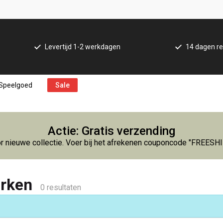
Levertijd 1-2 werkdagen
14 dagen re
Speelgoed
Sale
Actie: Gratis verzending
r nieuwe collectie. Voer bij het afrekenen couponcode "FREESH
urken
0 resultaten