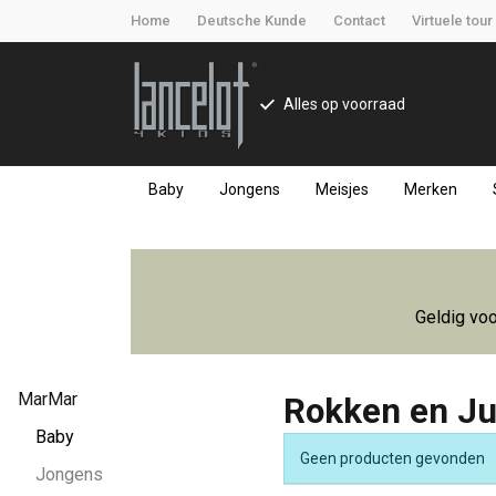
Home
Deutsche Kunde
Contact
Virtuele tour
Alles op voorraad
Baby
Jongens
Meisjes
Merken
Rokken
en
Geldig voo
Jurken
-
MarMar
Rokken en J
Lancelot
Baby
Geen producten gevonden
Jongens