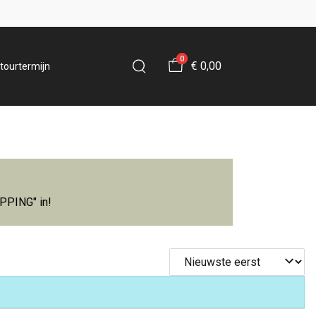
0
€ 0,00
tourtermijn
IPPING" in!