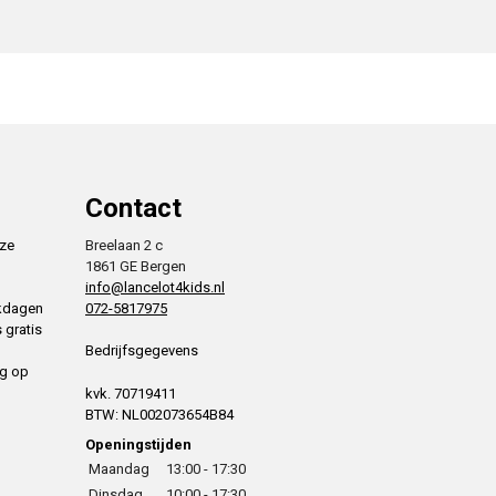
Contact
nze
Breelaan 2 c
1861 GE Bergen
info@lancelot4kids.nl
rkdagen
072-5817975
 gratis
Bedrijfsgegevens
ng op
kvk. 70719411
BTW: NL002073654B84
Openingstijden
Maandag
13:00 - 17:30
Dinsdag
10:00 - 17:30