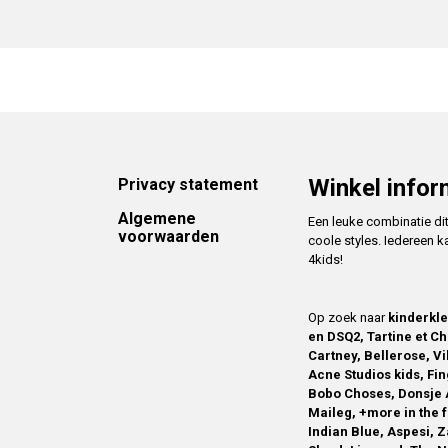
Footer
Winkel infor
Privacy statement
Algemene
Een leuke combinatie di
voorwaarden
coole styles. Iedereen k
4kids!
Op zoek naar
kinderkl
en DSQ2, Tartine et Ch
Cartney, Bellerose, V
Acne Studios kids, Fin
Bobo Choses, Donsje 
Maileg, +more in the 
Indian Blue, Aspesi, 