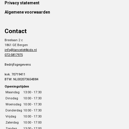
Footer
Privacy statement
Algemene voorwaarden
Contact
Breelaan 2 c
1861 GE Bergen
info@lancelot4kids.nl
072-5817975
Bedrijfsgegevens
kvk. 70719411
BTW: NL002073654B84
Openingstijden
Maandag
13:00 - 17:30
Dinsdag
10:00 - 17:30
Woensdag
10:00 - 17:30
Donderdag
10:00 - 17:30
Vrijdag
10:00 - 17:30
Zaterdag
10:00 - 17:00
Zondag
13:00 - 17:00