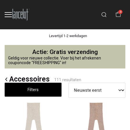
0
14 dagen retourtermijn
Accessoires
Actie: Gratis verzending
-
Geldig voor nieuwe collectie. Voer bij het afrekenen
couponcode "FREESHIPPING" in!
Lancelot
Accessoires
111 resultaten
4
Filters
Kids