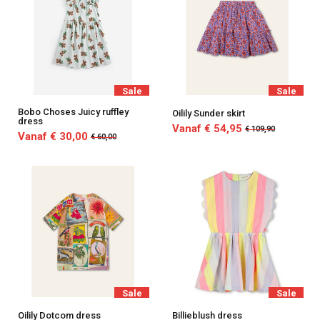
Sale
Sale
Bobo Choses Juicy ruffley
Oilily Sunder skirt
dress
Vanaf € 54,95
€ 109,90
Vanaf € 30,00
€ 60,00
Sale
Sale
Oilily Dotcom dress
Billieblush dress