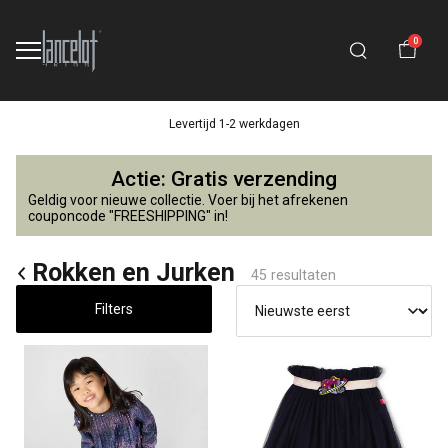
0
14 dagen retourtermijn
Rokken
Actie: Gratis verzending
en
Geldig voor nieuwe collectie. Voer bij het afrekenen
couponcode "FREESHIPPING" in!
Jurken
Rokken en Jurken
45 resultaten
-
Filters
Lancelot
4
Kids