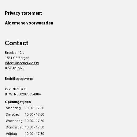
Footer
Privacy statement
Algemene voorwaarden
Contact
Breelaan 2 c
1861 GE Bergen
info@lancelot4kids.nl
072-5817975
Bedrijfsgegevens
kvk. 70719411
BTW: NL002073654B84
Openingstijden
Maandag
13:00 - 17:30
Dinsdag
10:00 - 17:30
Woensdag
10:00 - 17:30
Donderdag
10:00 - 17:30
Vrijdag
10:00 - 17:30