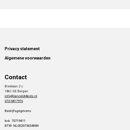
Footer
Privacy statement
Algemene voorwaarden
Contact
Breelaan 2 c
1861 GE Bergen
info@lancelot4kids.nl
072-5817975
Bedrijfsgegevens
kvk. 70719411
BTW: NL002073654B84