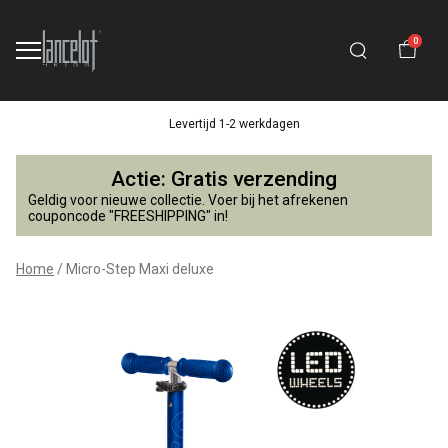
0
Levertijd 1-2 werkdagen
Micro-
Actie: Gratis verzending
Step
Geldig voor nieuwe collectie. Voer bij het afrekenen
couponcode "FREESHIPPING" in!
Maxi
Home
Micro-Step Maxi deluxe
deluxe
-
Lancelot
4