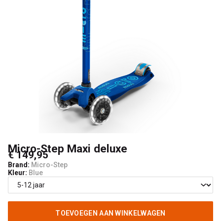
Kids
Micro-Step Maxi deluxe
€ 149,95
Brand:
Micro-Step
Kleur:
Blue
TOEVOEGEN AAN WINKELWAGEN