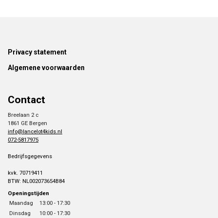
Footer
Privacy statement
Algemene voorwaarden
Contact
Breelaan 2 c
1861 GE Bergen
info@lancelot4kids.nl
072-5817975
Bedrijfsgegevens
kvk. 70719411
BTW: NL002073654B84
Openingstijden
Maandag
13:00 - 17:30
Dinsdag
10:00 - 17:30