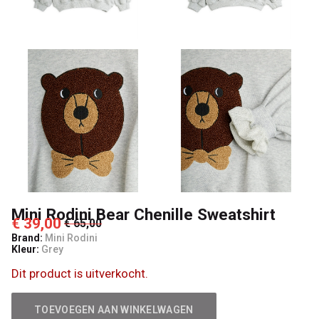
4
Kids
Mini Rodini Bear Chenille Sweatshirt
€ 39,00
€ 65,00
Brand:
Mini Rodini
Kleur:
Grey
Dit product is uitverkocht.
TOEVOEGEN AAN WINKELWAGEN