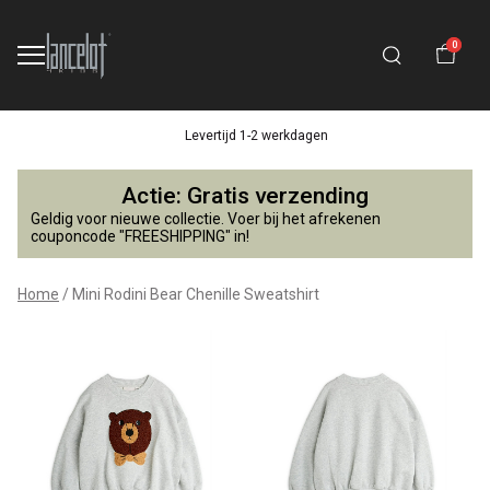
0
Levertijd 1-2 werkdagen
Mini
Actie: Gratis verzending
Rodini
Geldig voor nieuwe collectie. Voer bij het afrekenen
couponcode "FREESHIPPING" in!
Bear
Home
Mini Rodini Bear Chenille Sweatshirt
Chenille
Sweatshirt
-
Lancelot