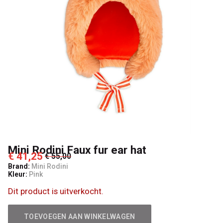
Lancelot
4
Kids
Mini Rodini Faux fur ear hat
€ 41,25
€ 55,00
Brand:
Mini Rodini
Kleur:
Pink
Dit product is uitverkocht.
TOEVOEGEN AAN WINKELWAGEN