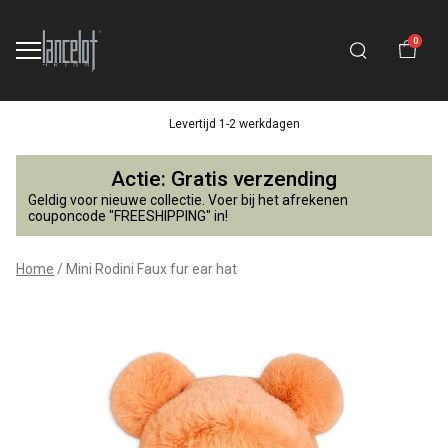
0
Levertijd 1-2 werkdagen
Mini
Actie: Gratis verzending
Rodini
Geldig voor nieuwe collectie. Voer bij het afrekenen
couponcode "FREESHIPPING" in!
Faux
Home
Mini Rodini Faux fur ear hat
fur
ear
hat
-