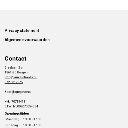
Footer
Privacy statement
Algemene voorwaarden
Contact
Breelaan 2 c
1861 GE Bergen
info@lancelot4kids.nl
072-5817975
Bedrijfsgegevens
kvk. 70719411
BTW: NL002073654B84
Openingstijden
Maandag
13:00 - 17:30
Dinsdag
10:00 - 17:30