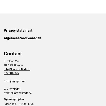
Footer
Privacy statement
Algemene voorwaarden
Contact
Breelaan 2 c
1861 GE Bergen
info@lancelot4kids.nl
072-5817975
Bedrijfsgegevens
kvk. 70719411
BTW: NL002073654B84
Openingstijden
Maandag
13:00 - 17:30