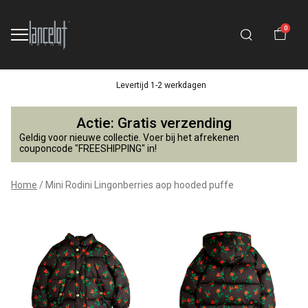
0
Levertijd 1-2 werkdagen
Mini
Actie: Gratis verzending
Rodini
Geldig voor nieuwe collectie. Voer bij het afrekenen
couponcode "FREESHIPPING" in!
Lingonberries
Home
Mini Rodini Lingonberries aop hooded puffe
aop
hooded
puffe
-