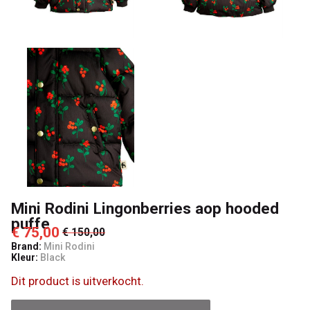
Lancelot
4
Kids
Mini Rodini Lingonberries aop hooded
puffe
€ 75,00
€ 150,00
Brand:
Mini Rodini
Kleur:
Black
Dit product is uitverkocht.