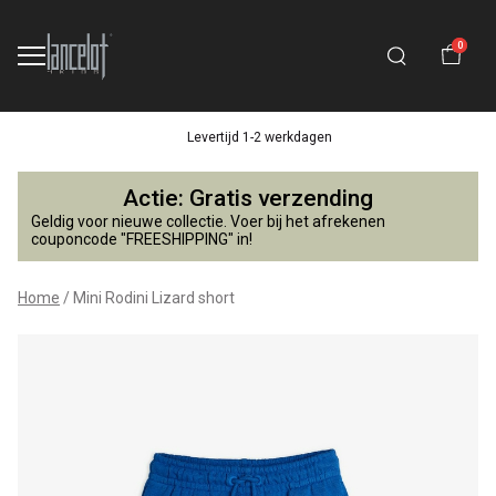
0
Levertijd 1-2 werkdagen
Mini
Actie: Gratis verzending
Rodini
Geldig voor nieuwe collectie. Voer bij het afrekenen
couponcode "FREESHIPPING" in!
Lizard
Home
Mini Rodini Lizard short
short
-
Lancelot
4