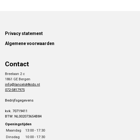
Footer
Privacy statement
Algemene voorwaarden
Contact
Breelaan 2 c
1861 GE Bergen
info@lancelot4kids.nl
072-5817975
Bedrijfsgegevens
kvk. 70719411
BTW: NL002073654B84
Openingstijden
Maandag
13:00 - 17:30
Dinsdag
10:00 - 17:30