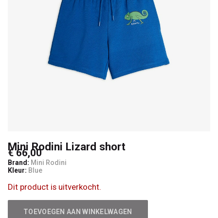
Kids
Mini Rodini Lizard short
€ 66,00
Brand:
Mini Rodini
Kleur:
Blue
Dit product is uitverkocht.
TOEVOEGEN AAN WINKELWAGEN