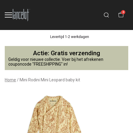
0
Levertijd 1-2 werkdagen
Mini
Actie: Gratis verzending
Rodini
Geldig voor nieuwe collectie. Voer bij het afrekenen
couponcode "FREESHIPPING" in!
Mini
Home
Mini Rodini Mini Leopard baby kit
Leopard
baby
kit
-