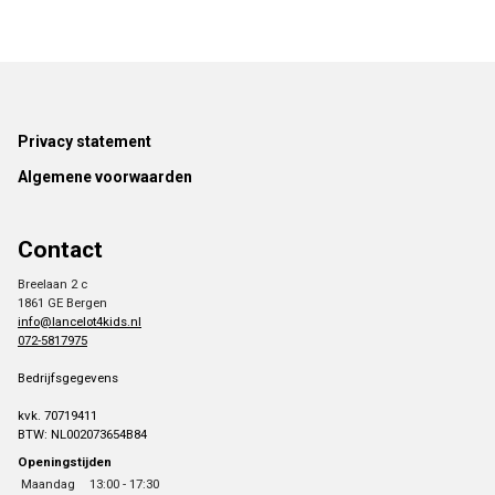
Footer
Privacy statement
Algemene voorwaarden
Contact
Breelaan 2 c
1861 GE Bergen
info@lancelot4kids.nl
072-5817975
Bedrijfsgegevens
kvk. 70719411
BTW: NL002073654B84
Openingstijden
Maandag
13:00 - 17:30