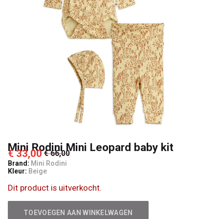
Lancelot
4
Kids
Mini Rodini Mini Leopard baby kit
€ 33,00
€ 66,00
Brand:
Mini Rodini
Kleur:
Beige
Dit product is uitverkocht.
TOEVOEGEN AAN WINKELWAGEN