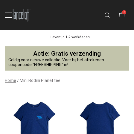
0
Levertijd 1-2 werkdagen
Mini
Actie: Gratis verzending
Rodini
Geldig voor nieuwe collectie. Voer bij het afrekenen
couponcode "FREESHIPPING" in!
Planet
Home
Mini Rodini Planet tee
tee
-
Lancelot
4