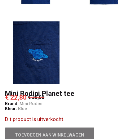
Kids
Mini Rodini Planet tee
€ 22,80
€ 38,00
Brand:
Mini Rodini
Kleur:
Blue
Dit product is uitverkocht.
TOEVOEGEN AAN WINKELWAGEN