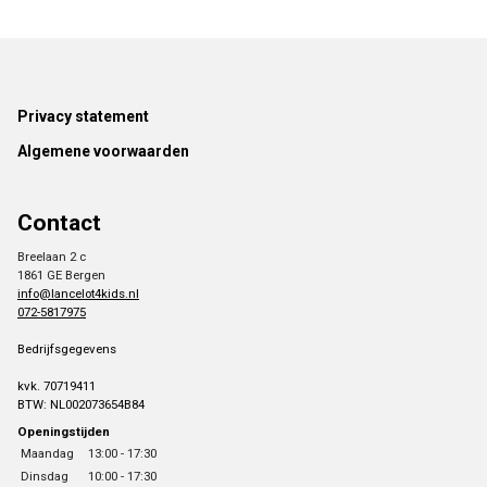
Footer
Privacy statement
Algemene voorwaarden
Contact
Breelaan 2 c
1861 GE Bergen
info@lancelot4kids.nl
072-5817975
Bedrijfsgegevens
kvk. 70719411
BTW: NL002073654B84
Openingstijden
Maandag
13:00 - 17:30
Dinsdag
10:00 - 17:30