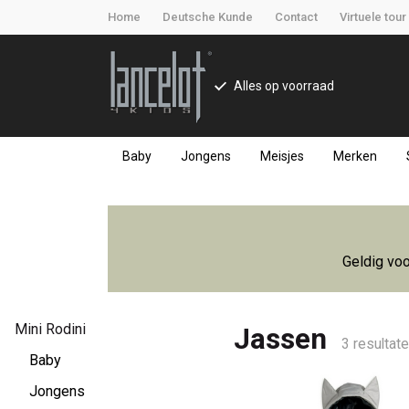
Home
Deutsche Kunde
Contact
Virtuele tour
Alles op voorraad
Baby
Jongens
Meisjes
Merken
Jassen
-
Geldig voo
Lancelot
4
Mini Rodini
Jassen
3 resultat
Kids
Baby
Jongens