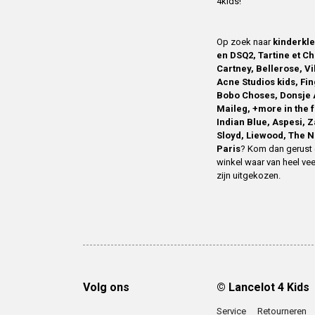
4kids!
Op zoek naar
kinderkl
en DSQ2, Tartine et Ch
Cartney, Bellerose, V
Acne Studios kids, Fin
Bobo Choses, Donsje 
Maileg, +more in the 
Indian Blue, Aspesi, 
Sloyd, Liewood, The N
Paris
? Kom dan gerust 
winkel waar van heel vee
zijn uitgekozen.
Volg ons
© Lancelot 4 Kids
Service
Retourneren