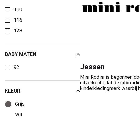
Kies een Kledingmaten om op te filteren
110
116
128
BABY MATEN
Kies een Baby maten om op te filteren
Jassen
92
Mini Rodini is begonnen do
uitverkocht dat de uitbreid
kinderkledingmerk waarbij he
KLEUR
Kies een Kleur om op te filteren
Grijs
Wit