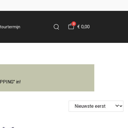
0
€ 0,00
tourtermijn
IPPING" in!