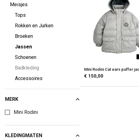
Meisjes
Tops
Rokken en Jurken
Broeken
Jassen
Schoenen
Badkleding
Mini Rodini Cat ears puffer ja
€ 150,00
Accessoires
MERK
Kies een Merk om op te filteren
Mini Rodini
KLEDINGMATEN