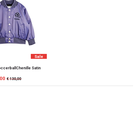
Sale
occerballChenille Satin
,00
€ 130,00