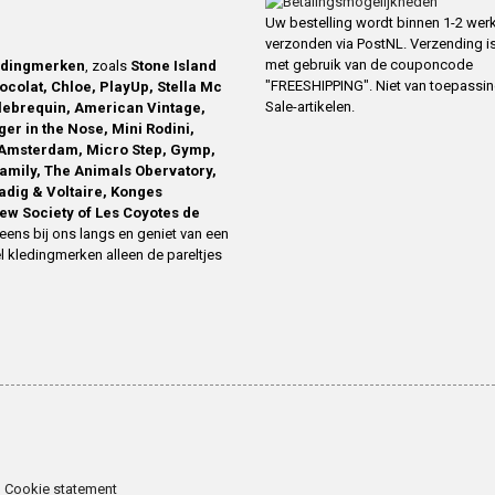
Uw bestelling wordt binnen 1-2 we
verzonden via PostNL. Verzending is
met gebruik van de couponcode
edingmerken
, zoals
Stone Island
"FREESHIPPING". Niet van toepassi
ocolat, Chloe, PlayUp, Stella Mc
Sale-artikelen.
ilebrequin, American Vintage,
ger in the Nose, Mini Rodini,
Amsterdam, Micro Step, Gymp,
family, The Animals Obervatory,
Zadig & Voltaire, Konges
ew Society of Les Coyotes de
eens bij ons langs en geniet van een
l kledingmerken alleen de pareltjes
Cookie statement