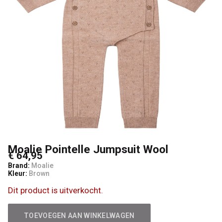
Kids
Moalie Pointelle Jumpsuit Wool
€ 64,95
Brand:
Moalie
Kleur:
Brown
Dit product is uitverkocht.
TOEVOEGEN AAN WINKELWAGEN