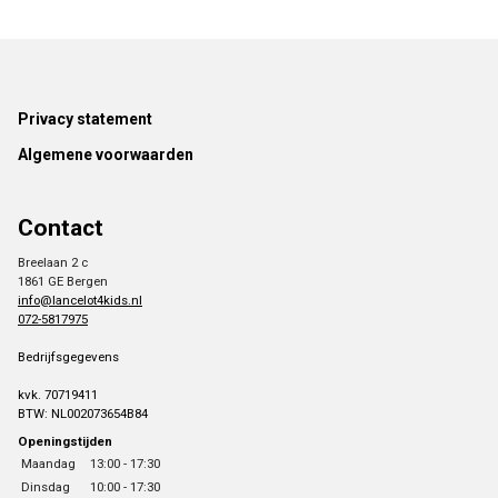
Footer
Privacy statement
Algemene voorwaarden
Contact
Breelaan 2 c
1861 GE Bergen
info@lancelot4kids.nl
072-5817975
Bedrijfsgegevens
kvk. 70719411
BTW: NL002073654B84
Openingstijden
Maandag
13:00 - 17:30
Dinsdag
10:00 - 17:30