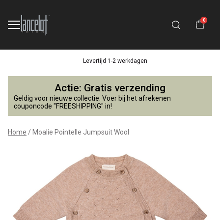
0
Levertijd 1-2 werkdagen
Moalie
Actie: Gratis verzending
Pointelle
Geldig voor nieuwe collectie. Voer bij het afrekenen
couponcode "FREESHIPPING" in!
Jumpsuit
Home
Moalie Pointelle Jumpsuit Wool
Wool
-
Lancelot
4