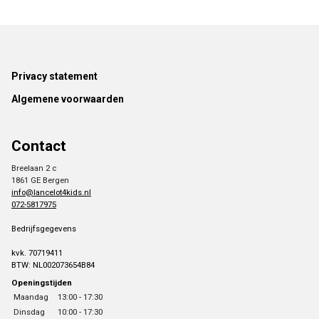
Footer
Privacy statement
Algemene voorwaarden
Contact
Breelaan 2 c
1861 GE Bergen
info@lancelot4kids.nl
072-5817975
Bedrijfsgegevens
kvk. 70719411
BTW: NL002073654B84
Openingstijden
Maandag
13:00 - 17:30
Dinsdag
10:00 - 17:30