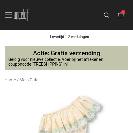
0
Levertijd 1-2 werkdagen
Molo
Actie: Gratis verzending
Cato
Geldig voor nieuwe collectie. Voer bij het afrekenen
couponcode "FREESHIPPING" in!
-
Home
Molo Cato
Lancelot
4
Kids