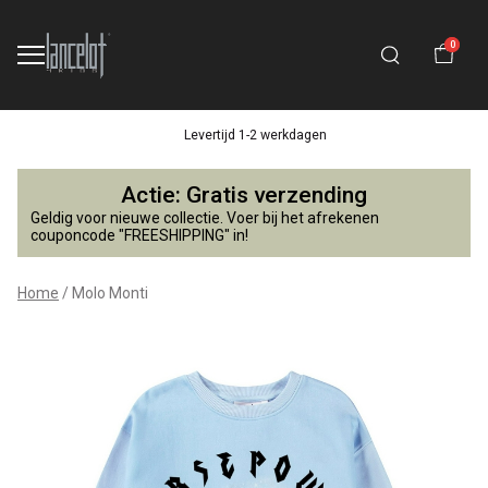
0
Levertijd 1-2 werkdagen
Molo
Actie: Gratis verzending
Monti
Geldig voor nieuwe collectie. Voer bij het afrekenen
couponcode "FREESHIPPING" in!
-
Home
Molo Monti
Lancelot
4
Kids