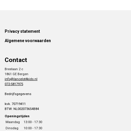
Footer
Privacy statement
Algemene voorwaarden
Contact
Breelaan 2 c
1861 GE Bergen
info@lancelot4kids.nl
072-5817975
Bedrijfsgegevens
kvk. 70719411
BTW: NL002073654B84
Openingstijden
Maandag
13:00 - 17:30
Dinsdag
10:00 - 17:30