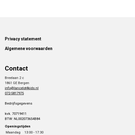
Footer
Privacy statement
Algemene voorwaarden
Contact
Breelaan 2 c
1861 GE Bergen
info@lancelot4kids.nl
072-5817975
Bedrijfsgegevens
kvk. 70719411
BTW: NL002073654B84
Openingstijden
Maandag
13:00 - 17:30