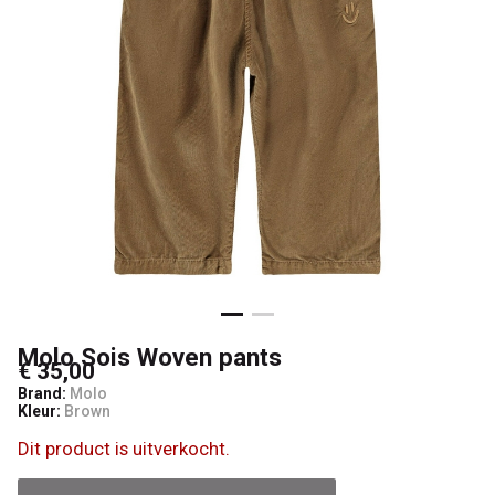
Kids
Molo Sois Woven pants
€ 35,00
Brand:
Molo
Kleur:
Brown
Dit product is uitverkocht.