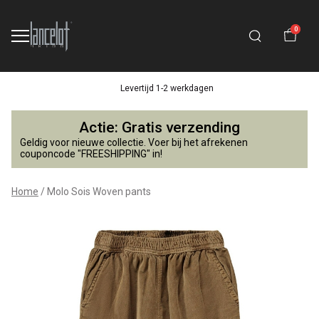
0
Levertijd 1-2 werkdagen
Molo
Actie: Gratis verzending
Sois
Geldig voor nieuwe collectie. Voer bij het afrekenen
couponcode "FREESHIPPING" in!
Woven
Home
Molo Sois Woven pants
pants
-
Lancelot
4