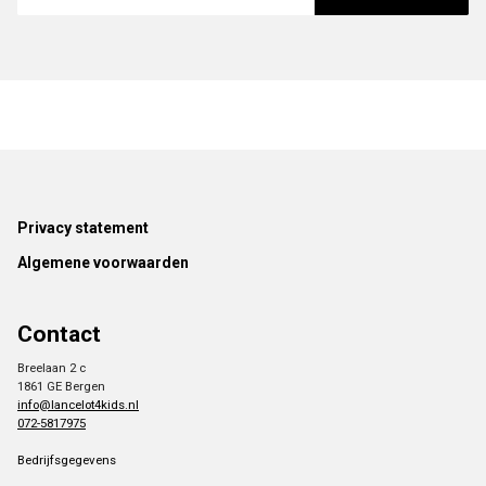
Footer
Privacy statement
Algemene voorwaarden
Contact
Breelaan 2 c
1861 GE Bergen
info@lancelot4kids.nl
072-5817975
Bedrijfsgegevens