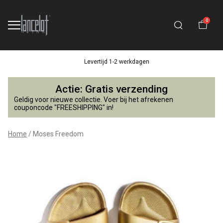
0
Levertijd 1-2 werkdagen
Moses
Actie: Gratis verzending
Freedom
Geldig voor nieuwe collectie. Voer bij het afrekenen
couponcode "FREESHIPPING" in!
-
Home
Moses Freedom
Lancelot
4
Kids