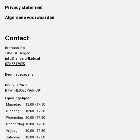
Footer
Privacy statement
Algemene voorwaarden
Contact
Breelaan 2 c
1861 GE Bergen
info@lancelot4kids.nl
072-5817975
Bedrijfsgegevens
kvk. 70719411
BTW: NL002073654B84
Openingstijden
Maandag
13:00 - 17:30
Dinsdag
10:00 - 17:30
Woensdag
10:00 - 17:30
Donderdag
10:00 - 17:30
Vrijdag
10:00 - 17:30
Zaterdag
10:00 - 17:00