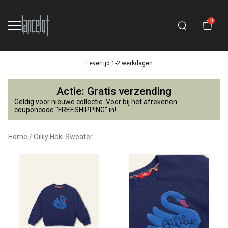
0
Levertijd 1-2 werkdagen
Oilily
Actie: Gratis verzending
Hoki
Geldig voor nieuwe collectie. Voer bij het afrekenen
couponcode "FREESHIPPING" in!
Sweater
Home
Oilily Hoki Sweater
-
Lancelot
4
Kids