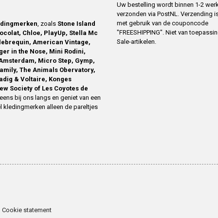
Uw bestelling wordt binnen 1-2 we
verzonden via PostNL. Verzending is
met gebruik van de couponcode
edingmerken
, zoals
Stone Island
"FREESHIPPING". Niet van toepassi
ocolat, Chloe, PlayUp, Stella Mc
Sale-artikelen.
ilebrequin, American Vintage,
ger in the Nose, Mini Rodini,
Amsterdam, Micro Step, Gymp,
family, The Animals Obervatory,
Zadig & Voltaire, Konges
ew Society of Les Coyotes de
eens bij ons langs en geniet van een
l kledingmerken alleen de pareltjes
Cookie statement