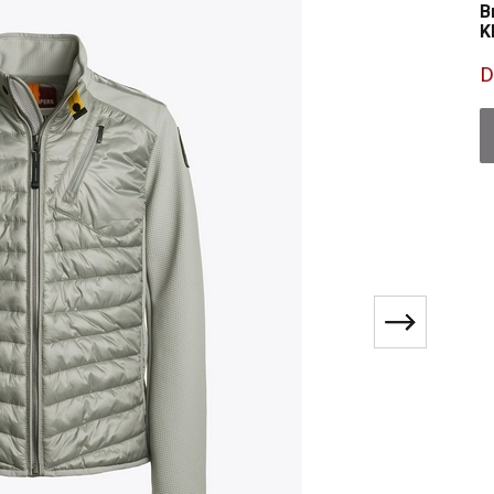
B
K
D