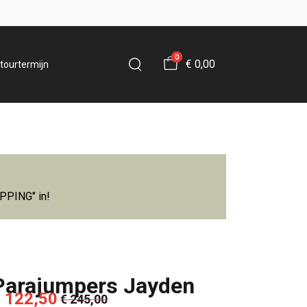
0
€ 0,00
tourtermijn
IPPING" in!
Parajumpers Jayden
 122,50
€ 245,00