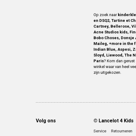
Op zoek naar
kinderkl
en DSQ2, Tartine et Ch
Cartney, Bellerose, V
Acne Studios kids, Fin
Bobo Choses, Donsje 
Maileg, +more in the 
Indian Blue, Aspesi, 
Sloyd, Liewood, The N
Paris
? Kom dan gerust 
winkel waar van heel vee
zijn uitgekozen.
Volg ons
© Lancelot 4 Kids
Service
Retourneren