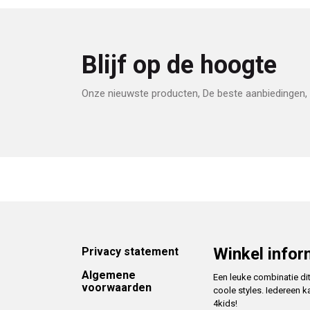
Blijf op de hoogte
Onze nieuwste producten, De beste aanbiedingen, 
Footer
Winkel infor
Privacy statement
Algemene
Een leuke combinatie di
voorwaarden
coole styles. Iedereen k
4kids!