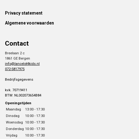
Footer
Privacy statement
Algemene voorwaarden
Contact
Breelaan 2 c
1861 GE Bergen
info@lancelot4kids.nl
072-5817975
Bedrijfsgegevens
kvk. 70719411
BTW: NL002073654B84
Openingstijden
Maandag
13:00 - 17:30
Dinsdag
10:00 - 17:30
Woensdag
10:00 - 17:30
Donderdag
10:00 - 17:30
Vrijdag
10:00 - 17:30