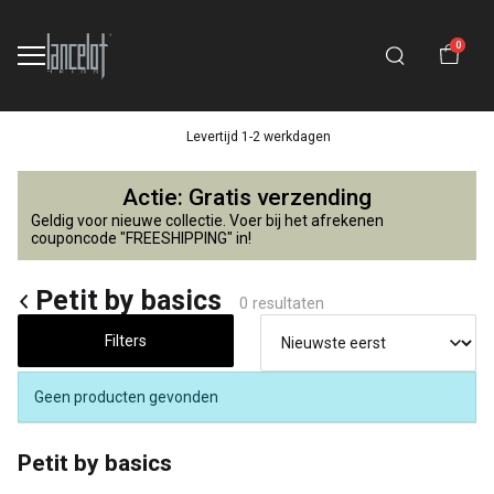
0
Levertijd 1-2 werkdagen
Petit
Actie: Gratis verzending
by
Geldig voor nieuwe collectie. Voer bij het afrekenen
couponcode "FREESHIPPING" in!
basics
Petit by basics
0 resultaten
-
Filters
Lancelot
4
Geen producten gevonden
Kids
Petit by basics