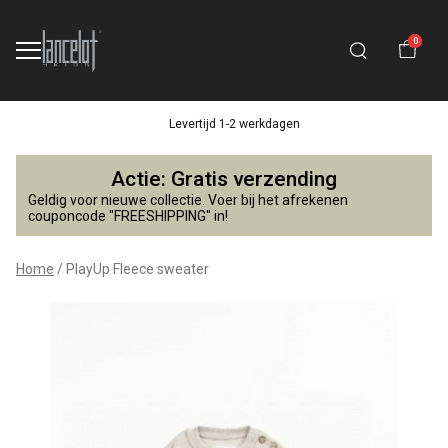
0
Levertijd 1-2 werkdagen
PlayUp
Actie: Gratis verzending
Fleece
Geldig voor nieuwe collectie. Voer bij het afrekenen
couponcode "FREESHIPPING" in!
sweater
Home
PlayUp Fleece sweater
-
Lancelot
4
Kids