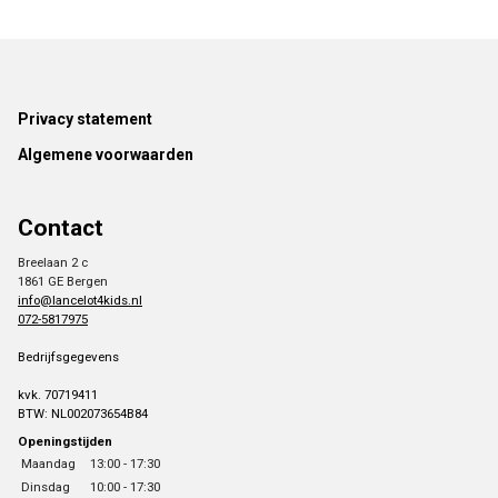
Footer
Privacy statement
Algemene voorwaarden
Contact
Breelaan 2 c
1861 GE Bergen
info@lancelot4kids.nl
072-5817975
Bedrijfsgegevens
kvk. 70719411
BTW: NL002073654B84
Openingstijden
Maandag
13:00 - 17:30
Dinsdag
10:00 - 17:30