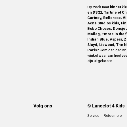
Op zoek naar
kinderkl
en DSQ2, Tartine et Ch
Cartney, Bellerose, V
Acne Studios kids, Fin
Bobo Choses, Donsje 
Maileg, +more in the 
Indian Blue, Aspesi, 
Sloyd, Liewood, The N
Paris
? Kom dan gerust 
winkel waar van heel vee
zijn uitgekozen.
Volg ons
© Lancelot 4 Kids
Service
Retourneren