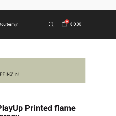
0
€ 0,00
tourtermijn
IPPING" in!
PlayUp Printed flame