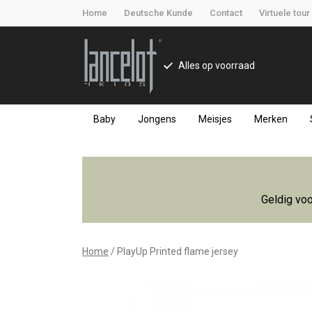
Home
Deutsche Kunde
Contact
Virtuele tour
Alles op voorraad
Baby
Jongens
Meisjes
Merken
PlayUp
Printed
Geldig voo
flame
jersey
Home
PlayUp Printed flame jersey
-