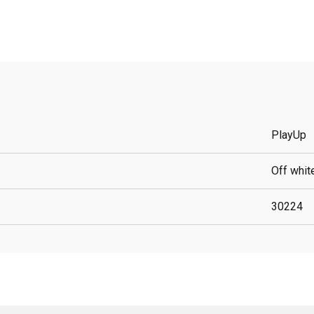
PlayUp
Off whit
30224