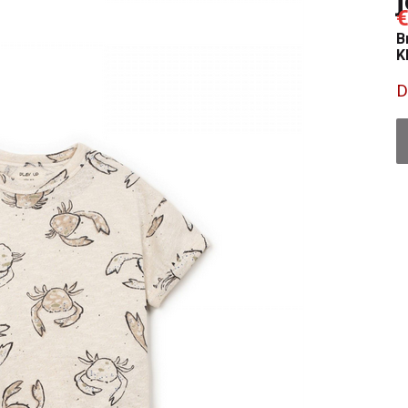
€
B
K
D