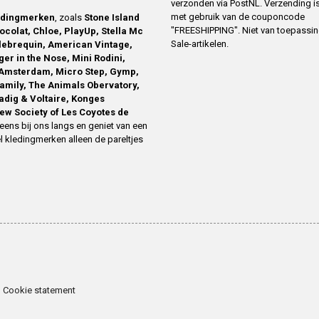
verzonden via PostNL. Verzending is
met gebruik van de couponcode
edingmerken
, zoals
Stone Island
"FREESHIPPING". Niet van toepassi
ocolat, Chloe, PlayUp, Stella Mc
Sale-artikelen.
ilebrequin, American Vintage,
ger in the Nose, Mini Rodini,
Amsterdam, Micro Step, Gymp,
family, The Animals Obervatory,
Zadig & Voltaire, Konges
ew Society of Les Coyotes de
eens bij ons langs en geniet van een
l kledingmerken alleen de pareltjes
Cookie statement