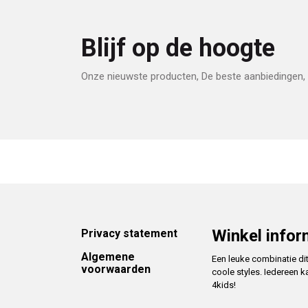
Blijf op de hoogte
Onze nieuwste producten, De beste aanbiedingen, 
Footer
Winkel infor
Privacy statement
Algemene
Een leuke combinatie di
voorwaarden
coole styles. Iedereen k
4kids!