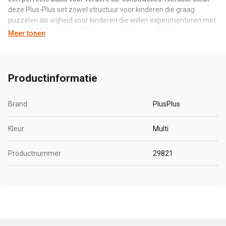
deze Plus-Plus set zowel structuur voor kinderen die graag
puzzelen als vrijheid voor kinderen die willen experimenteren met
bouwen. Het spel stimuleert concentratie, creativiteit,
Meer tonen
probleemoplossend denken en de fijne motoriek.
Productinformatie
Brand
PlusPlus
Kleur
Multi
Productnummer
29821