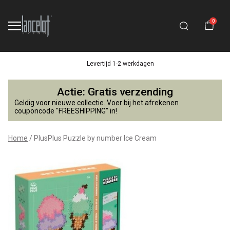
0
Levertijd 1-2 werkdagen
PlusPlus
Actie: Gratis verzending
Puzzle
Geldig voor nieuwe collectie. Voer bij het afrekenen
couponcode "FREESHIPPING" in!
by
Home
PlusPlus Puzzle by number Ice Cream
number
Ice
Cream
-