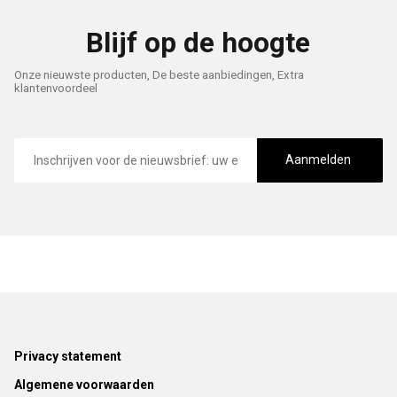
Blijf op de hoogte
Onze nieuwste producten, De beste aanbiedingen, Extra
klantenvoordeel
E-
mailadres
Aanmelden
Footer
Privacy statement
Algemene voorwaarden