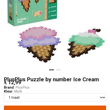
Lancelot
4
Kids
PlusPlus Puzzle by number Ice Cream
€ 12,99
Brand:
PlusPlus
Kleur:
Multi