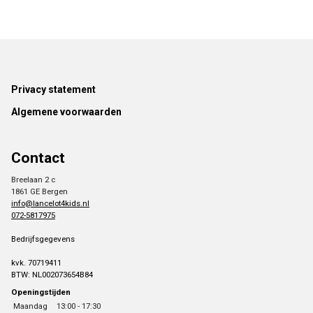
Footer
Privacy statement
Algemene voorwaarden
Contact
Breelaan 2 c
1861 GE Bergen
info@lancelot4kids.nl
072-5817975
Bedrijfsgegevens
kvk. 70719411
BTW: NL002073654B84
Openingstijden
Maandag
13:00 - 17:30