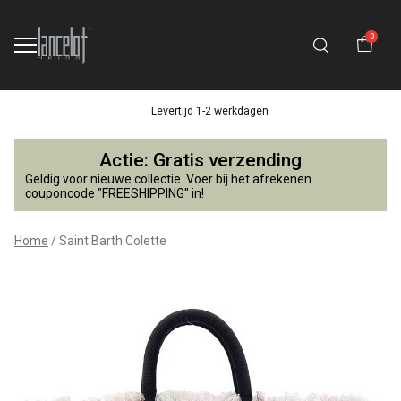
0
Levertijd 1-2 werkdagen
Saint
Actie: Gratis verzending
Barth
Geldig voor nieuwe collectie. Voer bij het afrekenen
couponcode "FREESHIPPING" in!
Colette
Home
Saint Barth Colette
-
Lancelot
4
Kids