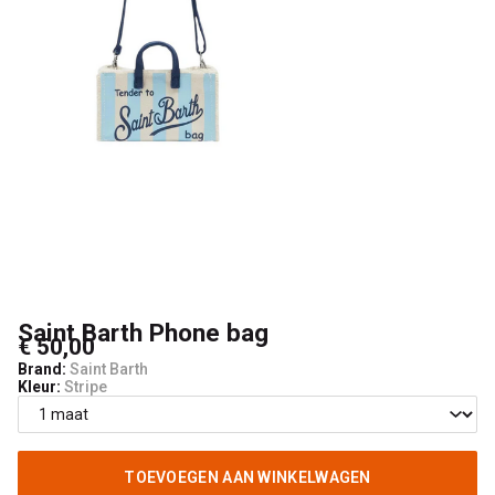
Kids
Saint Barth Phone bag
€ 50,00
Brand:
Saint Barth
Kleur:
Stripe
TOEVOEGEN AAN WINKELWAGEN