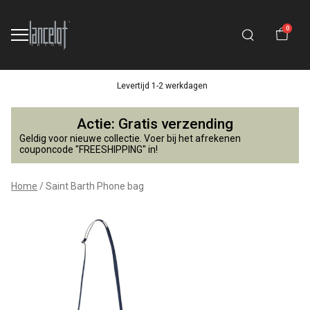
0
Levertijd 1-2 werkdagen
Saint
Actie: Gratis verzending
Barth
Geldig voor nieuwe collectie. Voer bij het afrekenen
couponcode "FREESHIPPING" in!
Phone
Home
Saint Barth Phone bag
bag
-
Lancelot
4