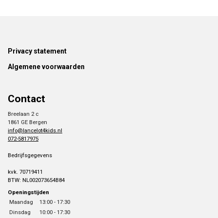
Footer
Privacy statement
Algemene voorwaarden
Contact
Breelaan 2 c
1861 GE Bergen
info@lancelot4kids.nl
072-5817975
Bedrijfsgegevens
kvk. 70719411
BTW: NL002073654B84
Openingstijden
Maandag
13:00 - 17:30
Dinsdag
10:00 - 17:30