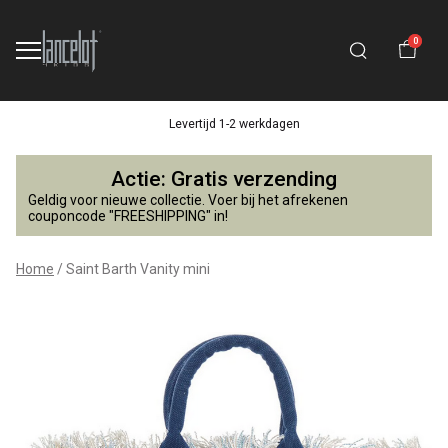
0
Levertijd 1-2 werkdagen
Saint
Actie: Gratis verzending
Barth
Geldig voor nieuwe collectie. Voer bij het afrekenen
couponcode "FREESHIPPING" in!
Vanity
Home
Saint Barth Vanity mini
mini
-
Lancelot
4