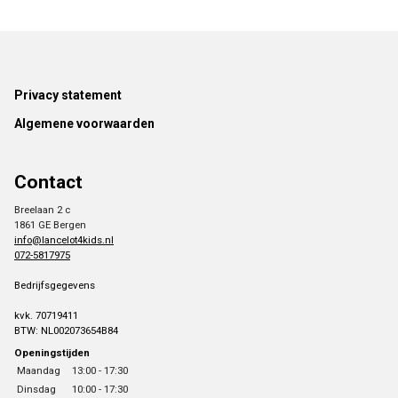
Footer
Privacy statement
Algemene voorwaarden
Contact
Breelaan 2 c
1861 GE Bergen
info@lancelot4kids.nl
072-5817975
Bedrijfsgegevens
kvk. 70719411
BTW: NL002073654B84
Openingstijden
Maandag
13:00 - 17:30
Dinsdag
10:00 - 17:30