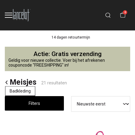
0
14 dagen retourtermijn
Meisjes
Actie: Gratis verzending
-
Geldig voor nieuwe collectie. Voer bij het afrekenen
couponcode "FREESHIPPING" in!
Lancelot
Meisjes
21 resultaten
4
Badkleding
Kids
Filters