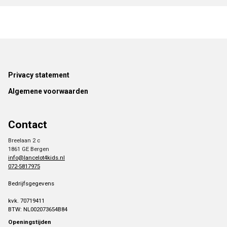
Footer
Privacy statement
Algemene voorwaarden
Contact
Breelaan 2 c
1861 GE Bergen
info@lancelot4kids.nl
072-5817975
Bedrijfsgegevens
kvk. 70719411
BTW: NL002073654B84
Openingstijden