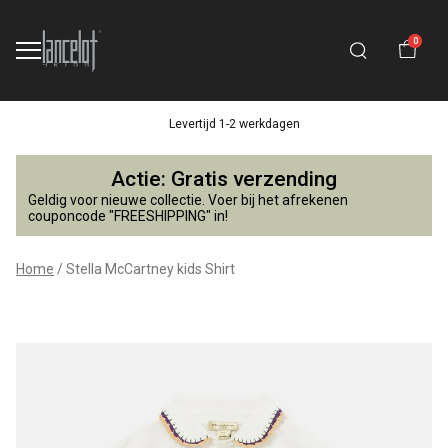
0
Levertijd 1-2 werkdagen
Stella
Actie: Gratis verzending
McCartney
Geldig voor nieuwe collectie. Voer bij het afrekenen
couponcode "FREESHIPPING" in!
kids
Home
Stella McCartney kids Shirt
Shirt
-
Lancelot
4