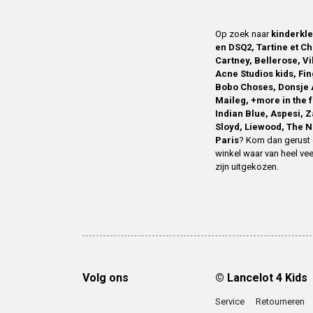
Op zoek naar
kinderkl
en DSQ2, Tartine et Ch
Cartney, Bellerose, V
Acne Studios kids, Fin
Bobo Choses, Donsje 
Maileg, +more in the 
Indian Blue, Aspesi, 
Sloyd, Liewood, The N
Paris
? Kom dan gerust 
winkel waar van heel vee
zijn uitgekozen.
Volg ons
© Lancelot 4 Kids
Service
Retourneren