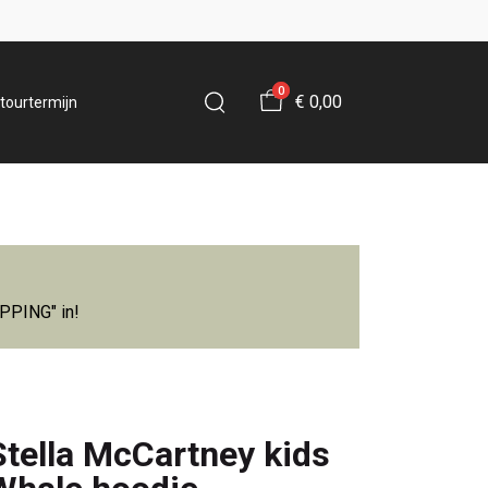
0
€ 0,00
tourtermijn
IPPING" in!
Stella McCartney kids