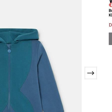
€
B
K
D