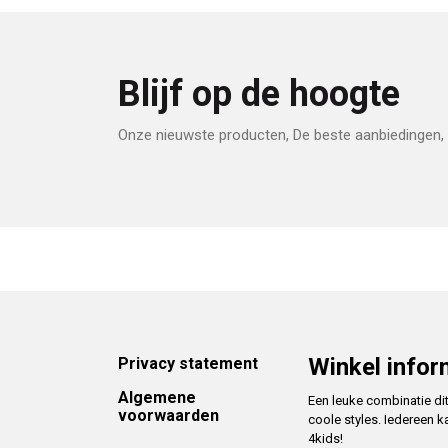
Blijf op de hoogte
Onze nieuwste producten, De beste aanbiedingen, 
Footer
Winkel infor
Privacy statement
Algemene
Een leuke combinatie di
voorwaarden
coole styles. Iedereen k
4kids!