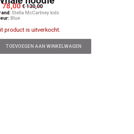
Whale hoodie
 78,00
€ 130,00
rand:
Stella McCartney kids
leur:
Blue
it product is uitverkocht.
TOEVOEGEN AAN WINKELWAGEN