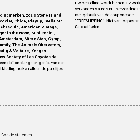
Uw bestelling wordt binnen 1-2 we
verzonden via PostNL. Verzending is
met gebruik van de couponcode
edingmerken
, zoals
Stone Island
"FREESHIPPING". Niet van toepassi
ocolat, Chloe, PlayUp, Stella Mc
Sale-artikelen.
ilebrequin, American Vintage,
ger in the Nose, Mini Rodini,
Amsterdam, Micro Step, Gymp,
family, The Animals Obervatory,
Zadig & Voltaire, Konges
ew Society of Les Coyotes de
eens bij ons langs en geniet van een
l kledingmerken alleen de pareltjes
Cookie statement