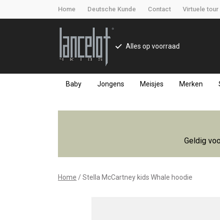
Home
Deutsche Kunde
Contact
Virtuele tour
Alles op voorraad
Baby
Jongens
Meisjes
Merken
Stella
McCartney
Geldig voo
kids
Whale
Home
Stella McCartney kids Whale hoodie
hoodie