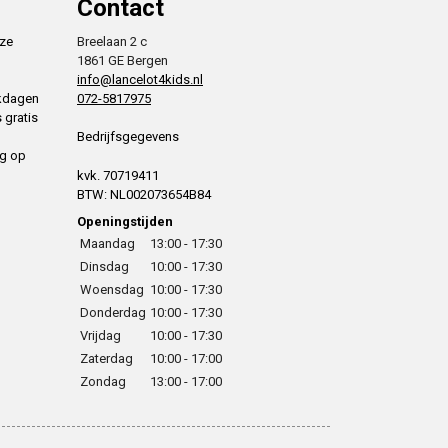
Contact
nze
Breelaan 2 c
1861 GE Bergen
info@lancelot4kids.nl
rkdagen
072-5817975
 gratis
Bedrijfsgegevens
ng op
kvk. 70719411
BTW: NL002073654B84
Openingstijden
Maandag
13:00 - 17:30
Dinsdag
10:00 - 17:30
Woensdag
10:00 - 17:30
Donderdag
10:00 - 17:30
Vrijdag
10:00 - 17:30
Zaterdag
10:00 - 17:00
Zondag
13:00 - 17:00