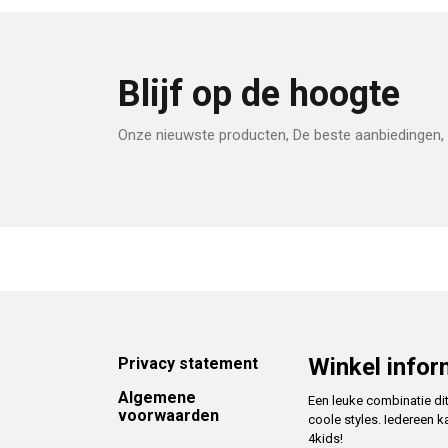
Blijf op de hoogte
Onze nieuwste producten, De beste aanbiedingen, 
Footer
Winkel infor
Privacy statement
Algemene
Een leuke combinatie di
voorwaarden
coole styles. Iedereen k
4kids!