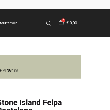
0
€ 0,00
tourtermijn
IPPING" in!
Stone Island Felpa