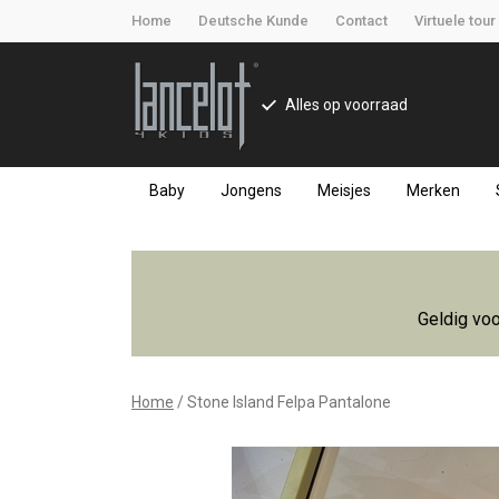
Home
Deutsche Kunde
Contact
Virtuele tour
Alles op voorraad
Baby
Jongens
Meisjes
Merken
Stone
Island
Geldig voo
Felpa
Pantalone
Home
Stone Island Felpa Pantalone
-