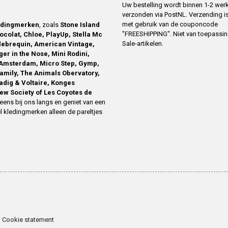
Uw bestelling wordt binnen 1-2 we
verzonden via PostNL. Verzending is
met gebruik van de couponcode
edingmerken
, zoals
Stone Island
"FREESHIPPING". Niet van toepassi
ocolat, Chloe, PlayUp, Stella Mc
Sale-artikelen.
ilebrequin, American Vintage,
ger in the Nose, Mini Rodini,
Amsterdam, Micro Step, Gymp,
family, The Animals Obervatory,
Zadig & Voltaire, Konges
ew Society of Les Coyotes de
eens bij ons langs en geniet van een
l kledingmerken alleen de pareltjes
Cookie statement