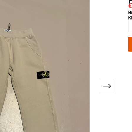
€
B
K