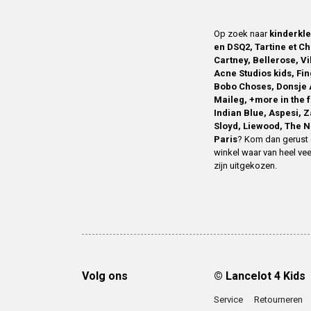
Op zoek naar
kinderkl
en DSQ2, Tartine et Ch
Cartney, Bellerose, V
Acne Studios kids, Fin
Bobo Choses, Donsje 
Maileg, +more in the 
Indian Blue, Aspesi, 
Sloyd, Liewood, The N
Paris
? Kom dan gerust 
winkel waar van heel vee
zijn uitgekozen.
Volg ons
© Lancelot 4 Kids
Service
Retourneren