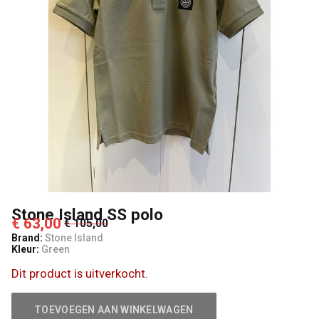
Kids
Stone Island SS polo
€ 63,00
€ 105,00
Brand:
Stone Island
Kleur:
Green
Dit product is uitverkocht.
TOEVOEGEN AAN WINKELWAGEN