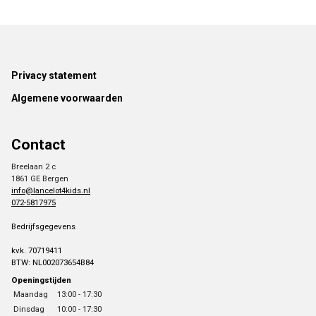
Footer
Privacy statement
Algemene voorwaarden
Contact
Breelaan 2 c
1861 GE Bergen
info@lancelot4kids.nl
072-5817975
Bedrijfsgegevens
kvk. 70719411
BTW: NL002073654B84
Openingstijden
Maandag
13:00 - 17:30
Dinsdag
10:00 - 17:30