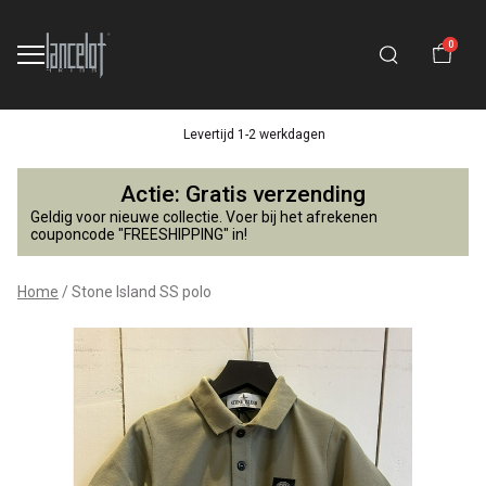
0
Levertijd 1-2 werkdagen
Stone
Actie: Gratis verzending
Island
Geldig voor nieuwe collectie. Voer bij het afrekenen
couponcode "FREESHIPPING" in!
SS
Home
Stone Island SS polo
polo
-
Lancelot
4