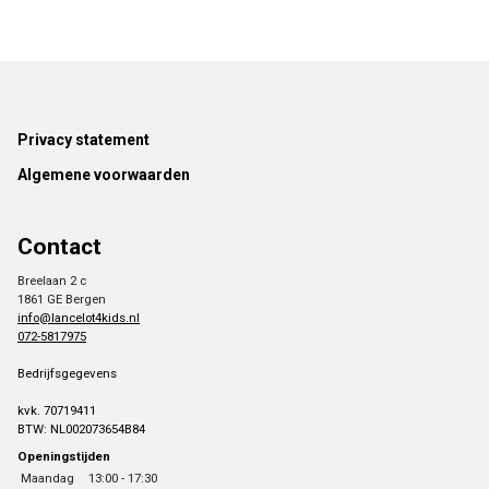
Footer
Privacy statement
Algemene voorwaarden
Contact
Breelaan 2 c
1861 GE Bergen
info@lancelot4kids.nl
072-5817975
Bedrijfsgegevens
kvk. 70719411
BTW: NL002073654B84
Openingstijden
Maandag
13:00 - 17:30