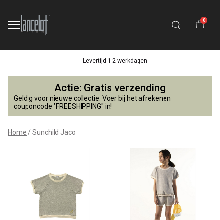
0
Levertijd 1-2 werkdagen
Sunchild
Actie: Gratis verzending
Jaco
Geldig voor nieuwe collectie. Voer bij het afrekenen
couponcode "FREESHIPPING" in!
-
Home
Sunchild Jaco
Lancelot
4
Kids