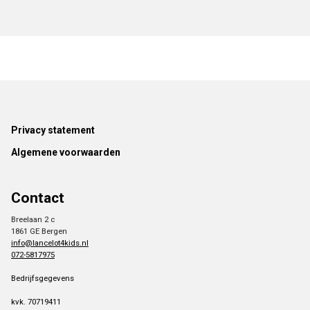
Footer
Privacy statement
Algemene voorwaarden
Contact
Breelaan 2 c
1861 GE Bergen
info@lancelot4kids.nl
072-5817975
Bedrijfsgegevens
kvk. 70719411