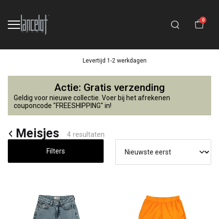
0
Levertijd 1-2 werkdagen
Meisjes
Actie: Gratis verzending
-
Geldig voor nieuwe collectie. Voer bij het afrekenen
couponcode "FREESHIPPING" in!
Lancelot
Meisjes
4 resultaten
4
Filters
Kids