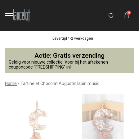
0
Levertijd 1-2 werkdagen
Tartine
Actie: Gratis verzending
et
Geldig voor nieuwe collectie. Voer bij het afrekenen
couponcode "FREESHIPPING" in!
Chocolat
Home
Tartine et Chocolat Augustin lapin music
Augustin
lapin
music
-