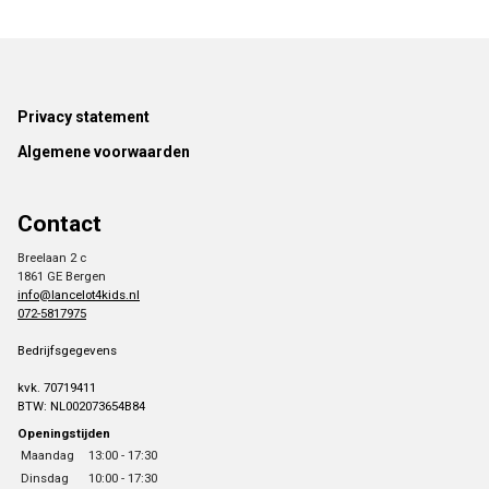
Footer
Privacy statement
Algemene voorwaarden
Contact
Breelaan 2 c
1861 GE Bergen
info@lancelot4kids.nl
072-5817975
Bedrijfsgegevens
kvk. 70719411
BTW: NL002073654B84
Openingstijden
Maandag
13:00 - 17:30
Dinsdag
10:00 - 17:30