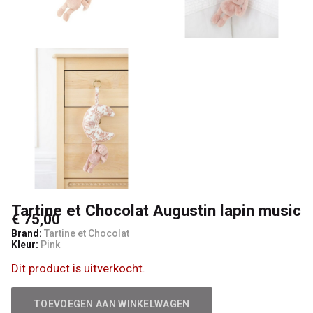
Lancelot
4
Kids
Tartine et Chocolat Augustin lapin music
€ 75,00
Brand:
Tartine et Chocolat
Kleur:
Pink
Dit product is uitverkocht.
TOEVOEGEN AAN WINKELWAGEN