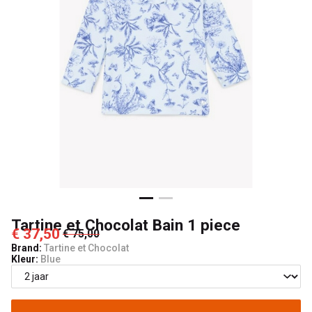
Lancelot
4
Kids
Tartine et Chocolat Bain 1 piece
€ 37,50
€ 75,00
Brand:
Tartine et Chocolat
Kleur:
Blue