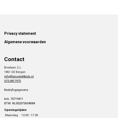
Footer
Privacy statement
Algemene voorwaarden
Contact
Breelaan 2 c
1861 GE Bergen
info@lancelot4kids.nl
072-5817975
Bedrijfsgegevens
kvk. 70719411
BTW: NL002073654B84
Openingstijden
Maandag
13:00 - 17:30