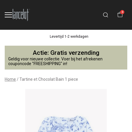
0
Levertijd 1-2 werkdagen
Tartine
Actie: Gratis verzending
et
Geldig voor nieuwe collectie. Voer bij het afrekenen
couponcode "FREESHIPPING" in!
Chocolat
Home
Tartine et Chocolat Bain 1 piece
Bain
1
piece
-