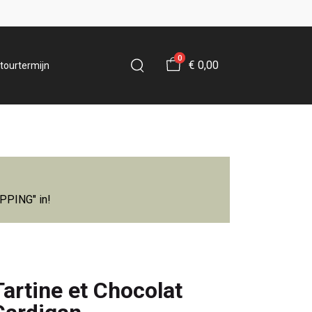
0
€ 0,00
tourtermijn
IPPING" in!
Tartine et Chocolat