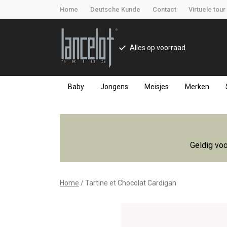
Home
Deutsche Kunde
Contact
Virtuele tour
Alles op voorraad
Baby
Jongens
Meisjes
Merken
Tartine
et
Geldig voo
Chocolat
Cardigan
Home
Tartine et Chocolat Cardigan
-