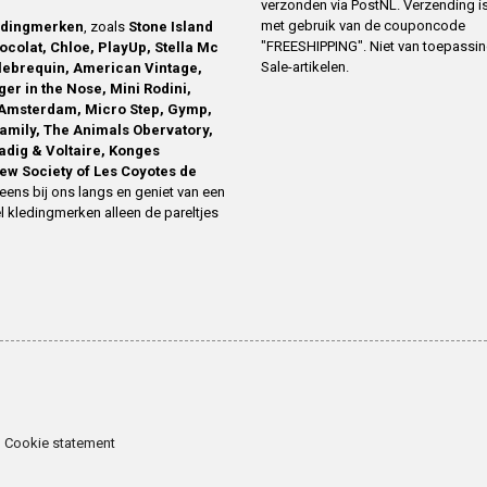
verzonden via PostNL. Verzending is
met gebruik van de couponcode
edingmerken
, zoals
Stone Island
"FREESHIPPING". Niet van toepassi
ocolat, Chloe, PlayUp, Stella Mc
Sale-artikelen.
ilebrequin, American Vintage,
ger in the Nose, Mini Rodini,
Amsterdam, Micro Step, Gymp,
family, The Animals Obervatory,
Zadig & Voltaire, Konges
ew Society of Les Coyotes de
eens bij ons langs en geniet van een
l kledingmerken alleen de pareltjes
Cookie statement