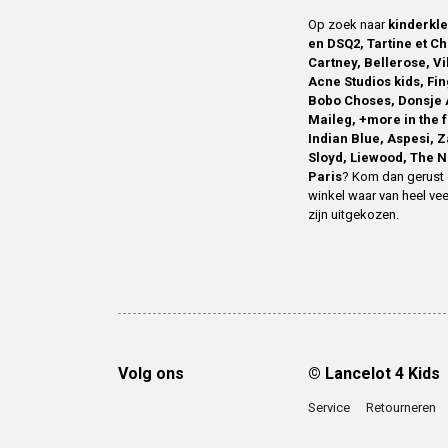
Op zoek naar
kinderkl
en DSQ2, Tartine et Ch
Cartney, Bellerose, V
Acne Studios kids, Fin
Bobo Choses, Donsje 
Maileg, +more in the 
Indian Blue, Aspesi, 
Sloyd, Liewood, The N
Paris
? Kom dan gerust 
winkel waar van heel vee
zijn uitgekozen.
Volg ons
© Lancelot 4 Kids
Service
Retourneren