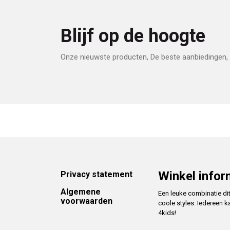
Blijf op de hoogte
Onze nieuwste producten, De beste aanbiedingen, 
Footer
Winkel infor
Privacy statement
Algemene
Een leuke combinatie di
voorwaarden
coole styles. Iedereen k
4kids!