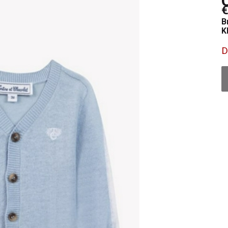
€
B
K
D