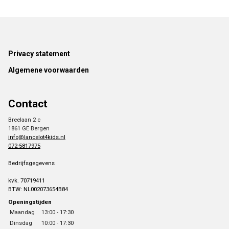
Footer
Privacy statement
Algemene voorwaarden
Contact
Breelaan 2 c
1861 GE Bergen
info@lancelot4kids.nl
072-5817975
Bedrijfsgegevens
kvk. 70719411
BTW: NL002073654B84
Openingstijden
Maandag
13:00 - 17:30
Dinsdag
10:00 - 17:30