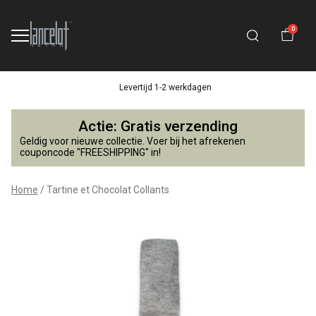
0
Levertijd 1-2 werkdagen
Tartine
Actie: Gratis verzending
et
Geldig voor nieuwe collectie. Voer bij het afrekenen
couponcode "FREESHIPPING" in!
Chocolat
Home
Tartine et Chocolat Collants
Collants
-
Lancelot
4